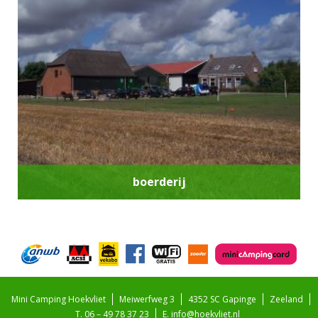
boerderij
Mini Camping Hoekvliet
Meiwerfweg 3
4352 SC Gapinge
Zeeland
T. 06 – 49 78 37 23
E.
info@hoekvliet.nl