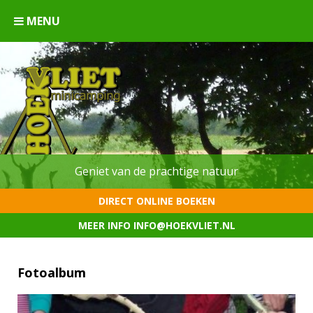
MENU
Geniet van de prachtige natuur
DIRECT ONLINE BOEKEN
DIRECT ONLINE BOEKEN
DIRECT ONLINE BOEKEN
DIRECT ONLINE BOEKEN
MEER INFO INFO@HOEKVLIET.NL
MEER INFO INFO@HOEKVLIET.NL
MEER INFO INFO@HOEKVLIET.NL
MEER INFO INFO@HOEKVLIET.NL
Fotoalbum